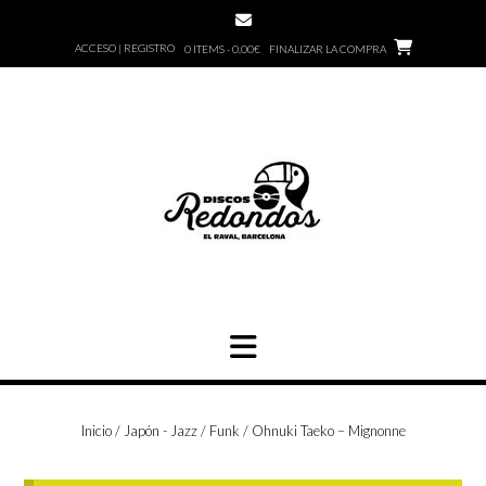
Saltar
al
ACCESO | REGISTRO
0 ITEMS - 0,00€
FINALIZAR LA COMPRA
contenido
Inicio
/
Japón - Jazz / Funk
/ Ohnuki Taeko – Mignonne