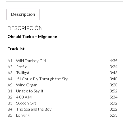
Descripción
DESCRIPCIÓN
Ohnuki Taeko – Mignonne
Tracklist
A1
Wild Tomboy Girl
4:35
A2
Profile
3:24
A3
Twilight
3:43
A4
If I Could Fly Through the Sky
3:40
A5
Wind Organ
3:20
B1
Unable to Say It
3:52
B2
4:00 A.M.
5:34
B3
Sudden Gift
5:02
B4
The Sea and the Boy
3:22
B5
Longing
5:53