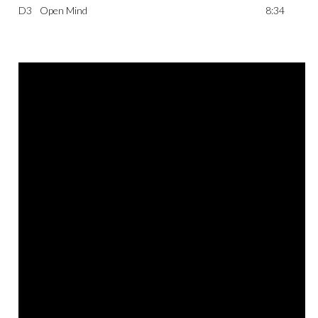
D3
Open Mind
8:34