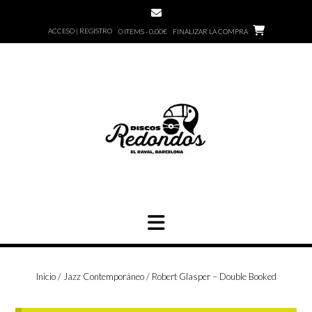
Saltar
al
ACCESO | REGISTRO
0 ITEMS - 0,00€
FINALIZAR LA COMPRA
contenido
Inicio
/
Jazz Contemporáneo
/ Robert Glasper – Double Booked