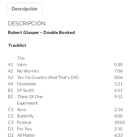
Descripción
DESCRIPCIÓN
Robert Glasper – Double Booked
Tracklist
Trio
A1
Intro
0:30
A2
No Worries
7:06
A3
Yes I’m Country (And That’s OK)
8:06
A4
Downtime
5:21
B1
59 South
6:11
B2
Think Of One
9:12
Experiment
C1
4eva
2:16
C2
Butterfly
6:00
C3
Festival
10:02
D1
For You
2:10
D2
All Matter
6:33