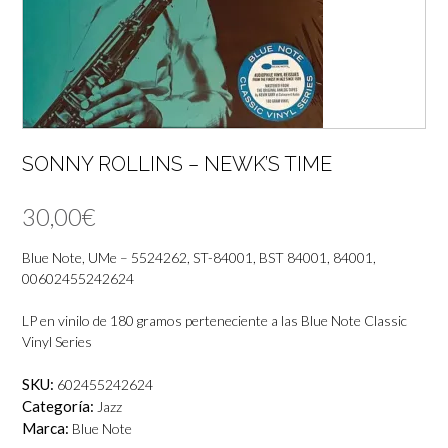
SONNY ROLLINS – NEWK’S TIME
30,00
€
Blue Note, UMe – 5524262, ST-84001, BST 84001, 84001,
00602455242624
LP en vinilo de 180 gramos perteneciente a las Blue Note Classic
Vinyl Series
SKU:
602455242624
Categoría:
Jazz
Marca:
Blue Note