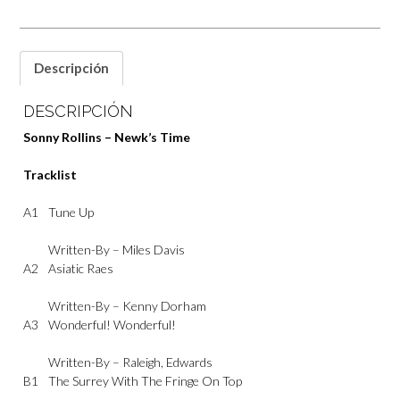
Descripción
DESCRIPCIÓN
Sonny Rollins – Newk’s Time
Tracklist
A1
Tune Up
Written-By –
Miles Davis
A2
Asiatic Raes
Written-By –
Kenny Dorham
A3
Wonderful! Wonderful!
Written-By –
Raleigh
,
Edwards
B1
The Surrey With The Fringe On Top