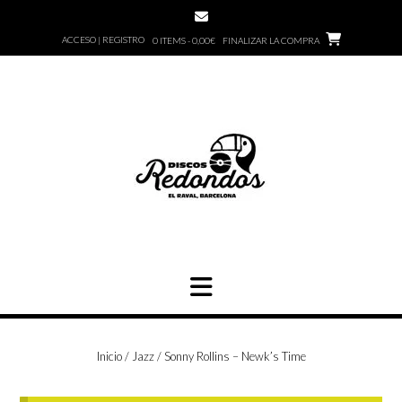
Saltar
al
ACCESO | REGISTRO
0 ITEMS - 0,00€
FINALIZAR LA COMPRA
contenido
Inicio
/
Jazz
/ Sonny Rollins – Newk’s Time