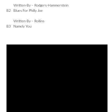
Written-By –
Rodgers-Hammerstein
B2
Blues For Philly Joe
Written-By –
Rollins
B3
Namely You