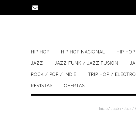
Saltar
al
contenido
HIP HOP
HIP HOP NACIONAL
HIP HOP 
JAZZ
JAZZ FUNK / JAZZ FUSION
J
ROCK / POP / INDIE
TRIP HOP / ELECTR
REVISTAS
OFERTAS
Inicio
/
Japón - Jazz /