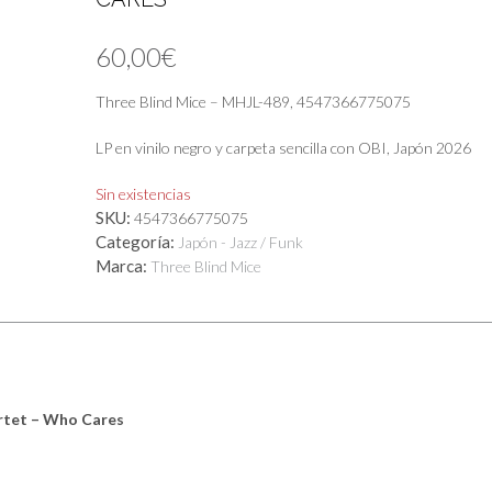
60,00
€
Three Blind Mice – MHJL-489, 4547366775075
LP en vinilo negro y carpeta sencilla con OBI, Japón 2026
Sin existencias
SKU:
4547366775075
Categoría:
Japón - Jazz / Funk
Marca:
Three Blind Mice
rtet – Who Cares