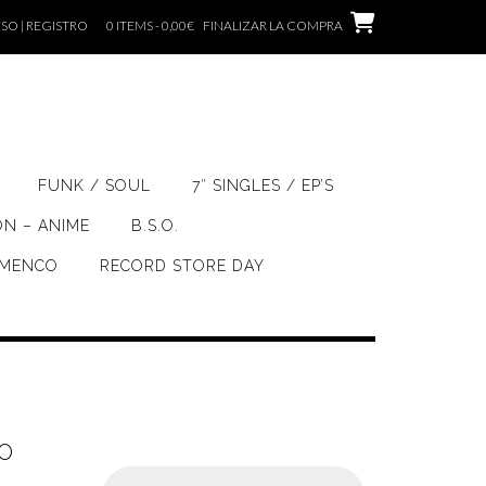
SO | REGISTRO
0 ITEMS - 0,00€
FINALIZAR LA COMPRA
FUNK / SOUL
7″ SINGLES / EP’S
ÓN – ANIME
B.S.O.
AMENCO
RECORD STORE DAY
O
Búsqueda