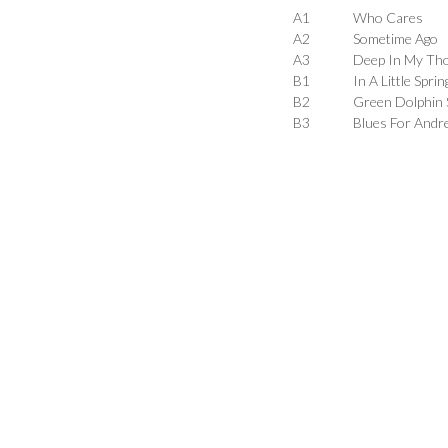
A1
Who Cares
A2
Sometime Ago
A3
Deep In My Th
B1
In A Little Spri
B2
Green Dolphin 
B3
Blues For Andr