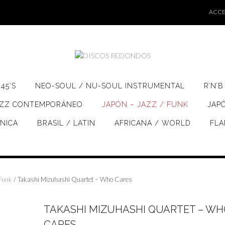
ACCE
45’S
NEO-SOUL / NU-SOUL INSTRUMENTAL
R’N’B
AZZ CONTEMPORÁNEO
JAPÓN – JAZZ / FUNK
JAP
ÓNICA
BRASIL / LATIN
AFRICANA / WORLD
FL
 Funk
/ Takashi Mizuhashi Quartet – Who Cares
TAKASHI MIZUHASHI QUARTET – WH
CARES