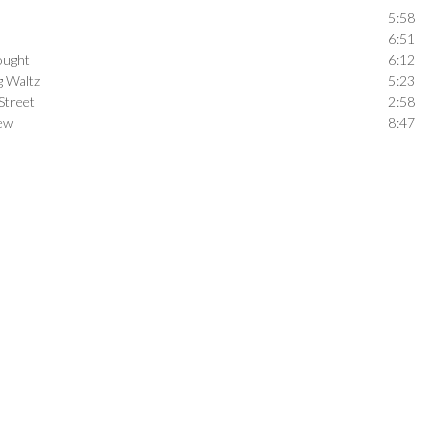
5:58
6:51
ought
6:12
ng Waltz
5:23
Street
2:58
ew
8:47