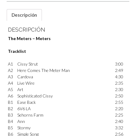
Descripción
DESCRIPCIÓN
The Meters – Meters
Tracklist
A1
Cissy Strut
3:00
A2
Here Comes The Meter Man
2:49
A3
Cardova
4:30
A4
Live Wire
2:35
A5
Art
2:30
A6
Sophisticated Cissy
2:50
B1
Ease Back
2:55
B2
6V6 LA
2:20
B3
Sehorns Farm
2:25
B4
Ann
2:40
B5
Stormy
3:32
B6
Simple Song
2:56