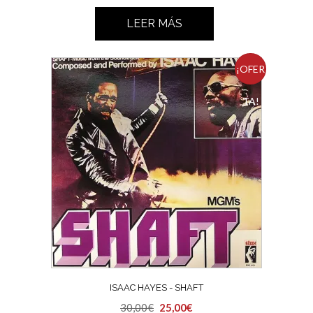
LEER MÁS
¡OFER
TA!
ISAAC HAYES ‎- SHAFT
El
El
30,00
€
25,00
€