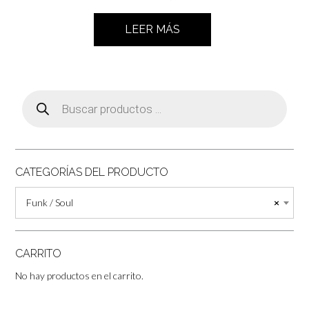
precio
precio
original
actual
LEER MÁS
era:
es:
30,00€.
25,00€.
Búsqueda
de
productos
CATEGORÍAS DEL PRODUCTO
Funk / Soul
×
CARRITO
No hay productos en el carrito.