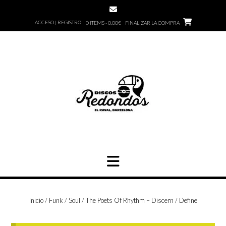
Saltar
al
ACCESO | REGISTRO
0 ITEMS - 0,00€
FINALIZAR LA COMPRA
contenido
Inicio
/
Funk / Soul
/ The Poets Of Rhythm – Discern / Define