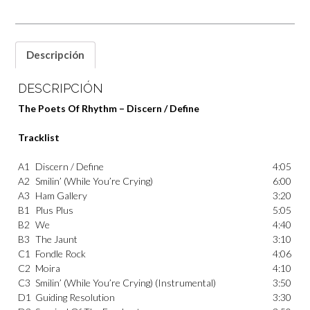
Descripción
DESCRIPCIÓN
The Poets Of Rhythm – Discern / Define
Tracklist
A1
Discern / Define
4:05
A2
Smilin’ (While You’re Crying)
6:00
A3
Ham Gallery
3:20
B1
Plus Plus
5:05
B2
We
4:40
B3
The Jaunt
3:10
C1
Fondle Rock
4:06
C2
Moira
4:10
C3
Smilin’ (While You’re Crying) (Instrumental)
3:50
D1
Guiding Resolution
3:30