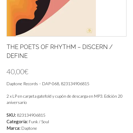
THE POETS OF RHYTHM – DISCERN /
DEFINE
40,00
€
Daptone Records – DAP-068, 823134906815
2 x LP en carpeta gatefold y cupón de descarga en MP3. Edición 20
aniversario
SKU:
823134906815
Categoría:
Funk / Soul
Marca:
Daptone