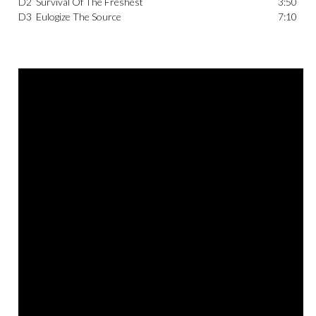
D2
Survival Of The Freshest
3:50
D3
Eulogize The Source
7:10