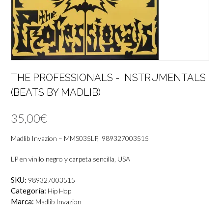
THE PROFESSIONALS ‎- INSTRUMENTALS
(BEATS BY MADLIB)
35,00
€
Madlib Invazion ‎– MMS035LP, 989327003515
LP en vinilo negro y carpeta sencilla, USA
SKU:
989327003515
Categoría:
Hip Hop
Marca:
Madlib Invazion