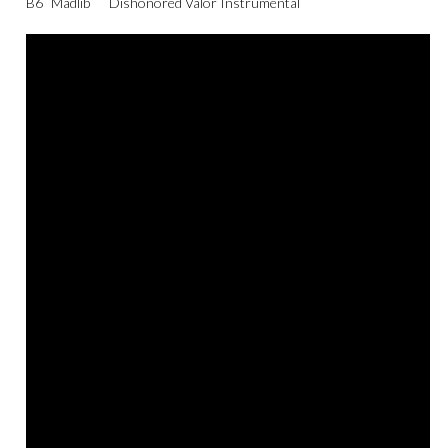
B6
Madlib
Dishonored Valor Instrumental