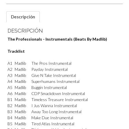
Descripción
DESCRIPCIÓN
The Professionals ‎- Instrumentals (Beats By Madlib)
Tracklist
A1
Madlib
The Pros Instrumental
A2
Madlib
Payday Instrumental
A3
Madlib
Give N Take Instrumental
A4
Madlib
Superhumans Instrumental
A5
Madlib
Buggin Instrumental
A6
Madlib
CDP Smackdown Instrumental
B1
Madlib
Timeless Treasure Instrumental
B2
Madlib
I Jus Wanna Instrumental
B3
Madlib
Away Too Long Instrumental
B4
Madlib
Make Due Instrumental
B5
Madlib
Tired Atlas Instrumental