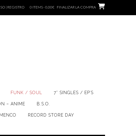
SO | REGISTRO
0 ITEMS - 0,00€
FINALIZAR LA COMPRA
FUNK / SOUL
7″ SINGLES / EP’S
ÓN – ANIME
B.S.O.
AMENCO
RECORD STORE DAY