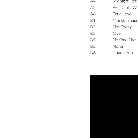
A4
Midnight Hotl
A5
Beri Cinta W
A6
True Love
B1
Mungkin Saja
B2
Not Today
B3
Over
B4
No One Else
B5
Nona
B6
Thank You