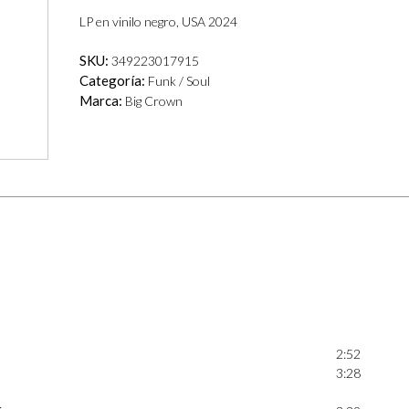
LP en vinilo negro, USA 2024
SKU:
349223017915
Categoría:
Funk / Soul
Marca:
Big Crown
2:52
3:28