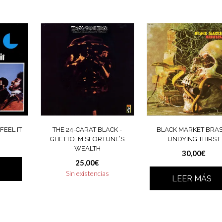
 FEEL IT
THE 24-CARAT BLACK ‎-
BLACK MARKET BRASS
GHETTO: MISFORTUNE’S
UNDYING THIRST
WEALTH
30,00
€
25,00
€
Sin existencias
LEER MÁS