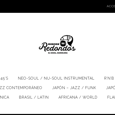
ACCE
45’S
NEO-SOUL / NU-SOUL INSTRUMENTAL
R’N’B
AZZ CONTEMPORÁNEO
JAPÓN – JAZZ / FUNK
JAP
ÓNICA
BRASIL / LATIN
AFRICANA / WORLD
FL