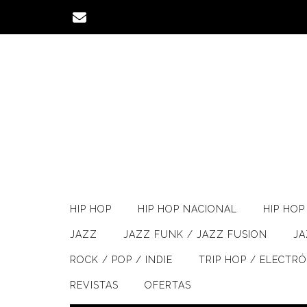
Saltar
al
contenido
HIP HOP
HIP HOP NACIONAL
HIP HOP 
JAZZ
JAZZ FUNK / JAZZ FUSION
J
ROCK / POP / INDIE
TRIP HOP / ELECTR
REVISTAS
OFERTAS