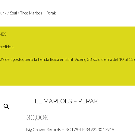
unk / Soul
/ Thee Marloes – Perak
NES
pedidos.
 de agosto, pero la tienda física en Sant Vicenç 33 sólo cierra del 10 al 15
THEE MARLOES – PERAK
30,00
€
Big Crown Records – BC179-LP, 349223017915