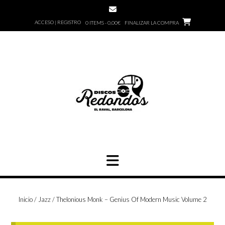
Saltar
al
ACCESO | REGISTRO
0 ITEMS - 0,00€
FINALIZAR LA COMPRA
contenido
Inicio
/
Jazz
/ Thelonious Monk – Genius Of Modern Music Volume 2