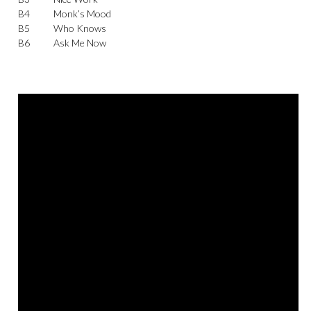
B4
Monk’s Mood
B5
Who Knows
B6
Ask Me Now