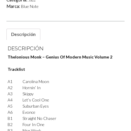
Marca:
Blue Note
Descripción
DESCRIPCIÓN
Thelonious Monk – Genius Of Modern Music Volume 2
Tracklist
A1
Carolina Moon
A2
Hornin’ In
A3
Skippy
A4
Let’s Cool One
A5
Suburban Eyes
A6
Evonce
B1
Straight No Chaser
B2
Four In One
B3
Nice Work