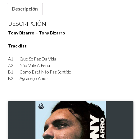
Descripción
DESCRIPCIÓN
Tony Bizarro – Tony Bizarro
Tracklist
A1
Que Se Faz Da Vida
A2
Não Vale A Pena
B1
Como Está Não Faz Sentido
B2
Agradeço Amor