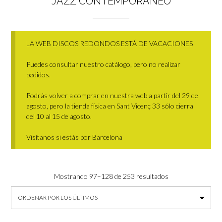
JAZZ CONTEMPORÁNEO
LA WEB DISCOS REDONDOS ESTÁ DE VACACIONES
Puedes consultar nuestro catálogo, pero no realizar
pedidos.
Podrás volver a comprar en nuestra web a partir del 29 de
agosto, pero la tienda física en Sant Vicenç 33 sólo cierra
del 10 al 15 de agosto.
Visítanos si estás por Barcelona
Ordenado
Mostrando 97–128 de 253 resultados
por
los
últimos