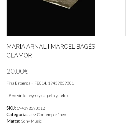
MARIA ARNAL I MARCEL BAGÉS –
CLAMOR
20,00
€
Fina Estampa – FE014, 19439859301
LP en vinilo negro y carpeta gatefold
SKU:
194398593012
Categoría:
Jazz Contemporáneo
Marca:
Sony Music