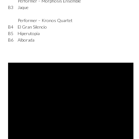
Performer –
Morphosis Ensemble
B3
Jaque
Performer –
Kronos Quartet
B4
El Gran Silencio
B5
Hiperutopia
B6
Alborada