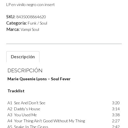
LP en vinilo negro con insert
SKU:
8435008864620
Categoría:
Funk / Soul
Marca:
Vampi Soul
Descripción
DESCRIPCIÓN
Marie Queenie Lyons – Soul Fever
Tracklist
A1
See And Don’t See
3:20
A2
Daddy’s House
3:14
A3
You Used Me
3:38
A4
Your Thing Ain’t Good Without My Thing
2:27
A5
Snake In The Grass
2:42