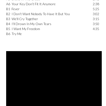
A6
Your Key Don’t Fit It Anymore
2:38
B1
Fever
5:25
B2
I Don’t Want Nobody To Have It But You
3:02
B3
We’ll Cry Together
3:15
B4
I’ll Drown In My Own Tears
3:50
B5
I Want My Freedom
4:35
B6
Try Me