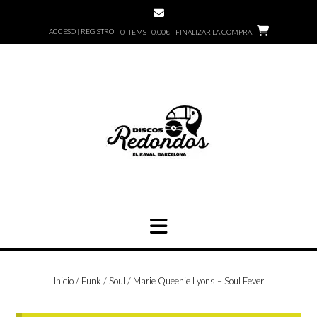
Saltar
al
ACCESO | REGISTRO
0 ITEMS - 0,00€
FINALIZAR LA COMPRA
contenido
Inicio
/
Funk / Soul
/ Marie Queenie Lyons – Soul Fever