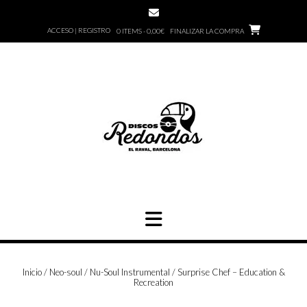
Saltar
al
ACCESO | REGISTRO
0 ITEMS - 0,00€
FINALIZAR LA COMPRA
contenido
Inicio
/
Neo-soul / Nu-Soul Instrumental
/ Surprise Chef – Education &
Recreation