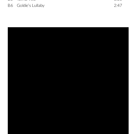
B6
Goldie’s Lullaby
2:47