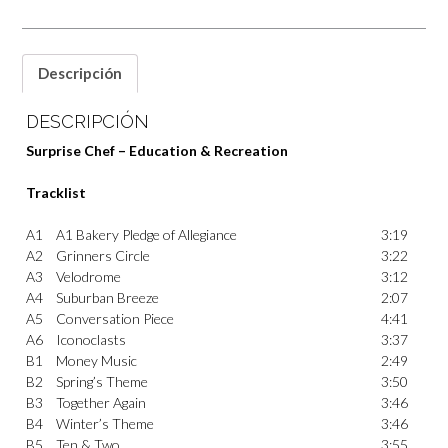
Descripción
DESCRIPCIÓN
Surprise Chef – Education & Recreation
Tracklist
A1
A1 Bakery Pledge of Allegiance
3:19
A2
Grinners Circle
3:22
A3
Velodrome
3:12
A4
Suburban Breeze
2:07
A5
Conversation Piece
4:41
A6
Iconoclasts
3:37
B1
Money Music
2:49
B2
Spring’s Theme
3:50
B3
Together Again
3:46
B4
Winter’s Theme
3:46
B5
Ten & Two
3:55