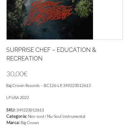
SURPRISE CHEF – EDUCATION &
RECREATION
30,00
€
Big Crown Records – BC126-LP, 349223012613
LP USA 2022
SKU:
349223012613
Categoría:
Neo-soul / Nu-Soul Instrumental
Marca:
Big Crown