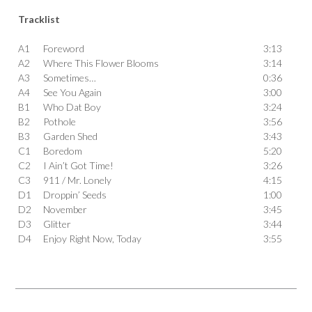
Tracklist
A1
Foreword
3:13
A2
Where This Flower Blooms
3:14
A3
Sometimes…
0:36
A4
See You Again
3:00
B1
Who Dat Boy
3:24
B2
Pothole
3:56
B3
Garden Shed
3:43
C1
Boredom
5:20
C2
I Ain’t Got Time!
3:26
C3
911 / Mr. Lonely
4:15
D1
Droppin’ Seeds
1:00
D2
November
3:45
D3
Glitter
3:44
D4
Enjoy Right Now, Today
3:55