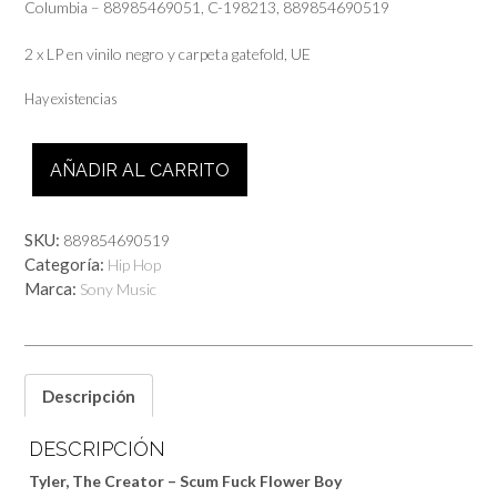
Columbia – 88985469051, C-198213, 889854690519
2 x LP en vinilo negro y carpeta gatefold, UE
Hay existencias
Tyler
AÑADIR AL CARRITO
The
Creator
-
SKU:
889854690519
Scum
Categoría:
Hip Hop
Fuck
Marca:
Sony Music
Flower
Boy
cantidad
Descripción
DESCRIPCIÓN
Tyler, The Creator – Scum Fuck Flower Boy