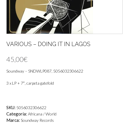
VARIOUS – DOING IT IN LAGOS
45,00
€
Soundway – SNDWLP087, 5056032306622
3 x LP + 7″, carpeta gatefold
SKU:
5056032306622
Categoría:
Africana / World
Marca:
Soundway Records