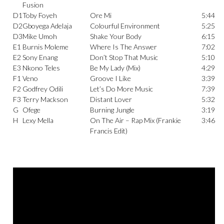
Fusion
D1
Toby Foyeh
Ore Mi
5:44
D2
Gboyega Adelaja
Colourful Environment
5:25
D3
Mike Umoh
Shake Your Body
6:15
E1
Burnis Moleme
Where Is The Answer
7:02
E2
Sony Enang
Don’t Stop That Music
5:10
E3
Nkono Teles
Be My Lady (Mix)
4:29
F1
Veno
Groove I Like
3:39
F2
Godfrey Odili
Let’s Do More Music
7:39
F3
Terry Mackson
Distant Lover
5:32
G
Ofege
Burning Jungle
3:19
H
Lexy Mella
On The Air – Rap Mix (Frankie
3:46
Francis Edit)