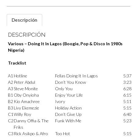
Descripción
DESCRIPCIÓN
Various – Doing It In Lagos (Boogie, Pop & Disco In 1980s
Nigeria)
Tracklist
A1
Hotline
Fellas Doing It In Lagos
5:37
A2
Peter Abdul
Don’t You Know
3:23
A3
Steve Monite
Only You
6:28
B1
Oby Onyioha
Enjoy Your Life
6:15
B2
Kio Amachree
Ivory
5:11
B3
Livy Ekemezie
Holiday Action
5:15
C1
Willy Roy
Don’t Give Up
6:40
C2
Danny Offia & The
Funk With Me
5:23
Friks
C3
Rick Asikpo
&
Afro
Too Hot
5:15