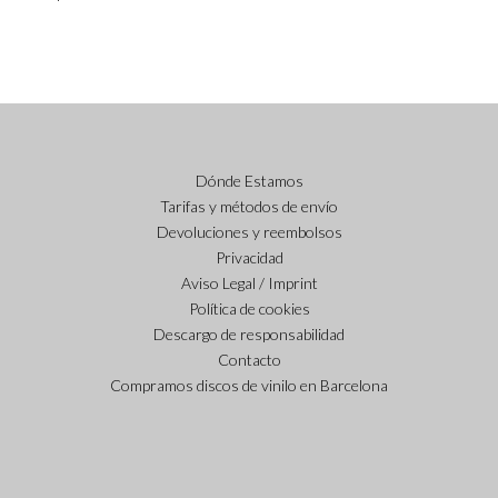
Dónde Estamos
Tarifas y métodos de envío
Devoluciones y reembolsos
Privacidad
Aviso Legal / Imprint
Política de cookies
Descargo de responsabilidad
Contacto
Compramos discos de vinilo en Barcelona